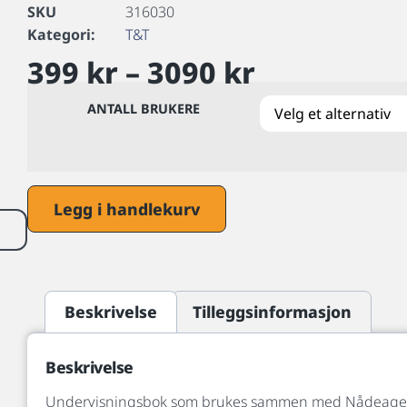
SKU
316030
Kategori:
T&T
399
kr
–
3090
kr
ANTALL BRUKERE
Legg i handlekurv
Beskrivelse
Tilleggsinformasjon
Beskrivelse
Undervisningsbok som brukes sammen med Nådeagent