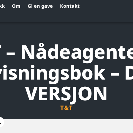
kk
Om
Gi en gave
Kontakt
 – Nådeagent
isningsbok – 
VERSJON
T&T