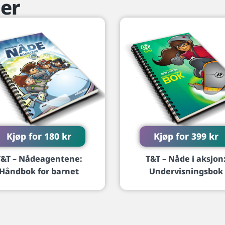
er
Kjøp for
180
kr
Kjøp for
399
kr
T&T – Nådeagentene:
T&T – Nåde i aksjon
Håndbok for barnet
Undervisningsbok