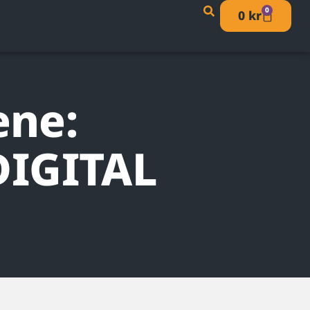
0
0
kr
ene:
DIGITAL