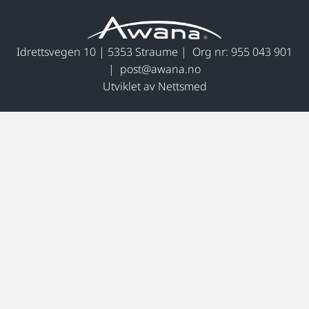
Idrettsvegen 10 | 5353 Straume | Org nr: 955 043 901
| post@awana.no
Utviklet av Nettsmed