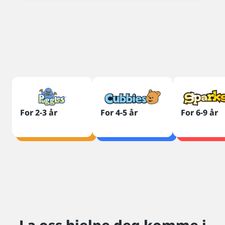
Se
Awanas
ulike
For 2-3 år
For 4-5 år
For 6-9 år
aldersgrupper