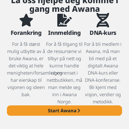
La oss hjelpe deg komme i
gang med Awana
Forankring
Innmelding
DNA-kurs
For å få størst
For å få tilgang til
For å bli medlem i
mulig utbytte av å
de ressursene vi
Awana, må man
bruke Awana, er
tilbyr på nett og
bli med på et
det viktig at hele
kunne handle
digitalt Awana
menigheten/forsamlingen
ubegrenset i
DNA-kurs eller
har eierskap til
nettbutikken, må
DNA-konferanse.
visjonen og ideen
man melde seg
Bli kjent med
bak.
inn i Awana
visjon, verdier og
Norge.
metodikk.
Start Awana