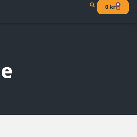
0
0
kr
se