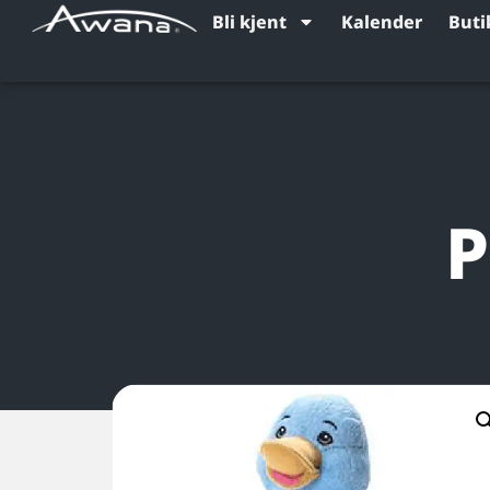
Bli kjent
Kalender
Buti
P