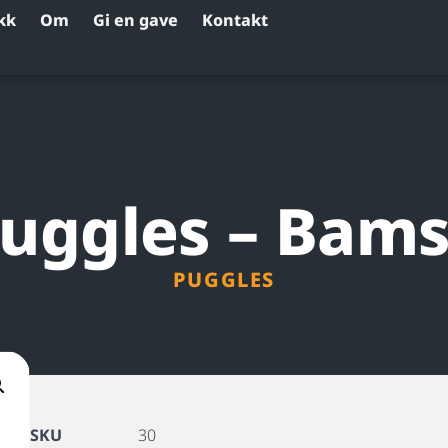
kk
Om
Gi en gave
Kontakt
uggles – Bam
PUGGLES
SKU
30