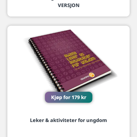
VERSJON
Kjøp for
179
kr
Leker & aktiviteter for ungdom