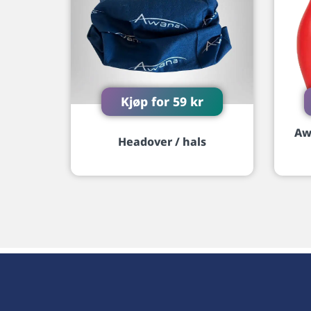
Kjøp for
59
kr
Aw
Headover / hals