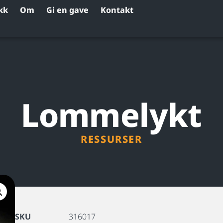
kk
Om
Gi en gave
Kontakt
Lommelykt
RESSURSER
SKU
316017