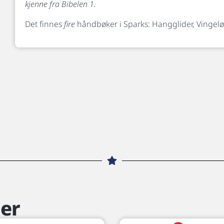
kjenne fra Bibelen 1.
Det finnes
fire
håndbøker i Sparks: Hangglider, Vingelø
er