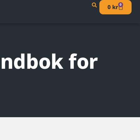
0
0
kr
åndbok for