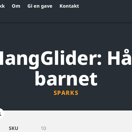
kk
Om
Gi en gave
Kontakt
HangGlider: H
barnet
SPARKS
SKU
10