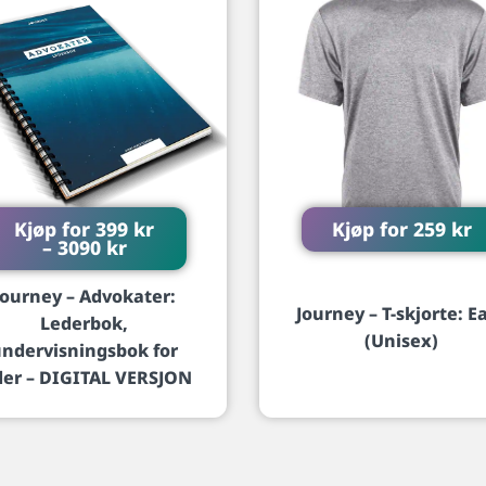
Kjøp for
399
kr
Kjøp for
259
kr
–
3090
kr
Journey – Advokater:
Journey – T-skjorte: E
Lederbok,
(Unisex)
ndervisningsbok for
der – DIGITAL VERSJON