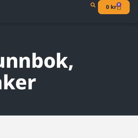
0
0
kr
runnbok,
aker