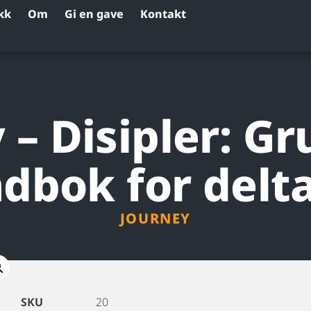
kk
Om
Gi en gave
Kontakt
 – Disipler: G
dbok for delt
JOURNEY
SKU
20